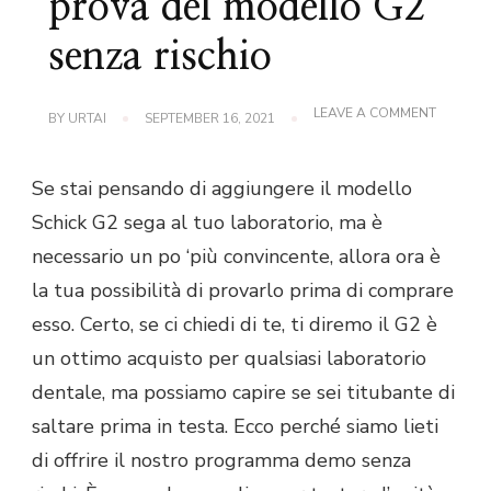
prova del modello G2
senza rischio
ON
LEAVE A COMMENT
BY
URTAI
SEPTEMBER 16, 2021
PRENDI
UN
DRIVE
Se stai pensando di aggiungere il modello
DI
PROVA
Schick G2 sega al tuo laboratorio, ma è
DEL
MODELL
necessario un po ‘più convincente, allora ora è
G2
SENZA
la tua possibilità di provarlo prima di comprare
RISCHIO
esso. Certo, se ci chiedi di te, ti diremo il G2 è
un ottimo acquisto per qualsiasi laboratorio
dentale, ma possiamo capire se sei titubante di
saltare prima in testa. Ecco perché siamo lieti
di offrire il nostro programma demo senza