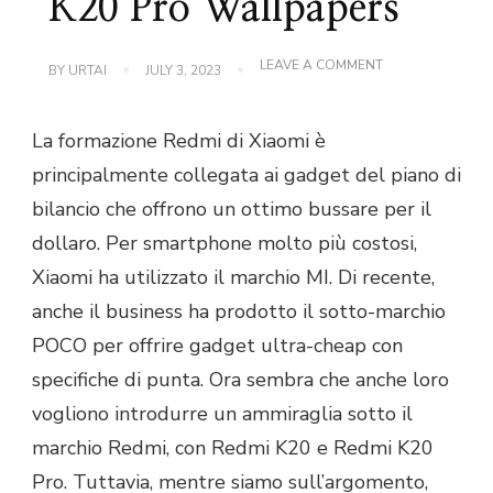
K20 Pro Wallpapers
ON
LEAVE A COMMENT
BY
URTAI
JULY 3, 2023
REDMI
K20
E
La formazione Redmi di Xiaomi è
REDMI
K20
principalmente collegata ai gadget del piano di
PRO
WALLPAPERS
bilancio che offrono un ottimo bussare per il
dollaro. Per smartphone molto più costosi,
Xiaomi ha utilizzato il marchio MI. Di recente,
anche il business ha prodotto il sotto-marchio
POCO per offrire gadget ultra-cheap con
specifiche di punta. Ora sembra che anche loro
vogliono introdurre un ammiraglia sotto il
marchio Redmi, con Redmi K20 e Redmi K20
Pro. Tuttavia, mentre siamo sull’argomento,