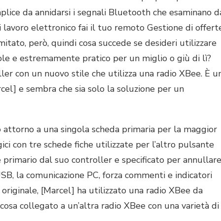
UNGA
ISTANZA
plice da annidarsi i segnali Bluetooth che esaminano d
 lavoro elettronico fai il tuo remoto Gestione di offert
itato, però, quindi cosa succede se desideri utilizzare
e e estremamente pratico per un miglio o giù di lì?
ler con un nuovo stile che utilizza una radio XBee. È u
rcel] e sembra che sia solo la soluzione per un
 attorno a una singola scheda primaria per la maggior
ici con tre schede fiche utilizzate per l’altro pulsante
e primario dal suo controller e specificato per annullar
USB, la comunicazione PC, forza commenti e indicatori
originale, [Marcel] ha utilizzato una radio XBee da
sa collegato a un’altra radio XBee con una varietà di