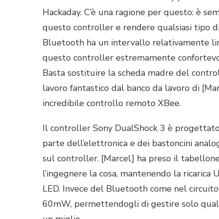
L
D
Hackaday. C’è una ragione per questo: è sem
questo controller e rendere qualsiasi tipo di
Bluetooth ha un intervallo relativamente lim
questo controller estremamente confortevol
Basta sostituire la scheda madre del control
lavoro fantastico dal banco da lavoro di [Ma
incredibile controllo remoto XBee.
Il controller Sony DualShock 3 è progettato
parte dell’elettronica e dei bastoncini analog
sul controller. [Marcel] ha preso il tabellon
l’ingegnere la cosa, mantenendo la ricarica 
LED. Invece del Bluetooth come nel circuito 
60mW, permettendogli di gestire solo qualco