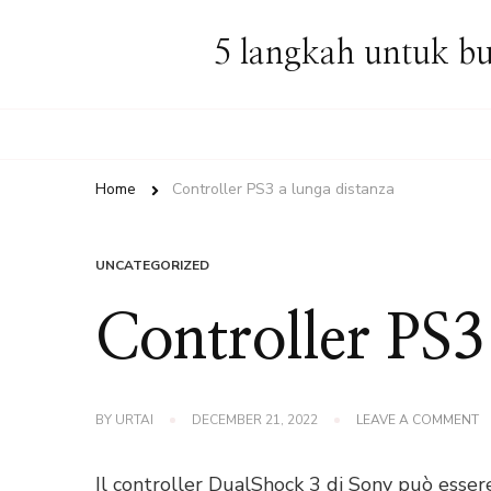
5 langkah untuk bu
Home
Controller PS3 a lunga distanza
UNCATEGORIZED
Controller PS3
O
BY
URTAI
DECEMBER 21, 2022
LEAVE A COMMENT
C
P
A
Il controller DualShock 3 di Sony può essere