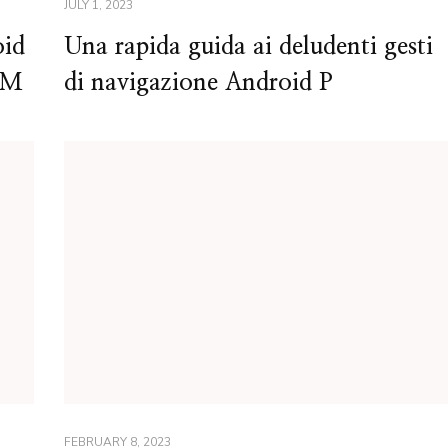
JULY 1, 2023
oid
Una rapida guida ai deludenti gesti
OM
di navigazione Android P
FEBRUARY 8, 2023