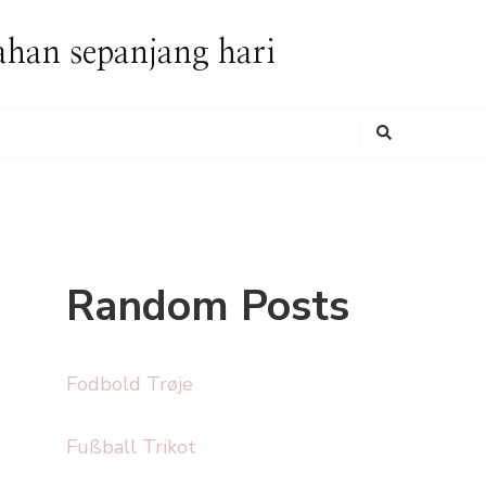
ahan sepanjang hari
Looking
for
Something?
Random Posts
Fodbold Trøje
Fußball Trikot