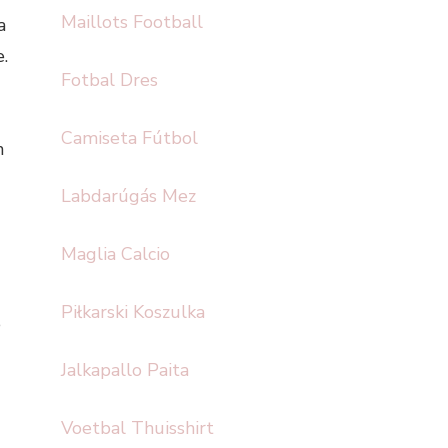
Maillots Football
a
e.
Fotbal Dres
Camiseta Fútbol
n
Labdarúgás Mez
Maglia Calcio
Piłkarski Koszulka
e
Jalkapallo Paita
Voetbal Thuisshirt