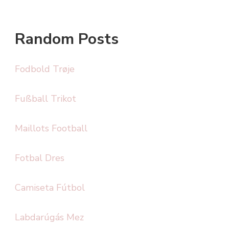
Random Posts
Fodbold Trøje
Fußball Trikot
Maillots Football
Fotbal Dres
Camiseta Fútbol
Labdarúgás Mez