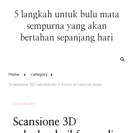
5 langkah untuk bulu mata
sempurna yang akan
bertahan sepanjang hari
Looking
for
Something?
Home
category
Scansione 3D calcolando il fuoco di ciascun pixel
CATEGORY
Scansione 3D