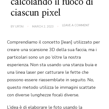
calcolando il fuoco di
ciascun pixel
ON
LEAVE A COMMENT
BY
URTAI
MARCH 2, 2023
SCANSIONE
3D
CALCOLAND
Comprendiamo il concetto [Jean] utilizzato per
IL
FUOCO
creare una scansione 3D della sua faccia, ma i
DI
CIASCUN
particolari sono un po ‘oltre la nostra
PIXEL
esperienza. Non sta usando una stanza buia e
una linea laser per catturare le fette che
possono essere riassemblate in seguito. No,
questo metodo utilizza le immagini scattate
con diverse lunghezze focali diverse.
L’idea è di elaborare le foto usando la