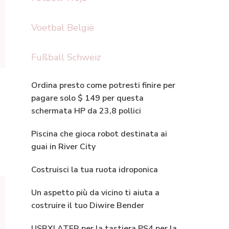
Voetbal België
Fußball Schweiz
Ordina presto come potresti finire per
pagare solo $ 149 per questa
schermata HP da 23,8 pollici
Piscina che gioca robot destinata ai
guai in River City
Costruisci la tua ruota idroponica
Un aspetto più da vicino ti aiuta a
costruire il tuo Diwire Bender
USBXLATER per la tastiera PS4 per la