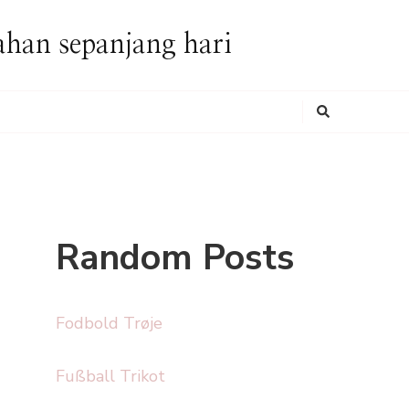
ahan sepanjang hari
Looking
for
Something?
Random Posts
Fodbold Trøje
Fußball Trikot