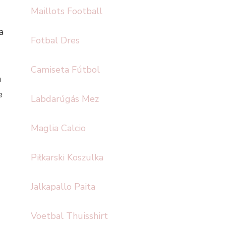
Maillots Football
a
Fotbal Dres
Camiseta Fútbol
a
e
Labdarúgás Mez
Maglia Calcio
Piłkarski Koszulka
Jalkapallo Paita
Voetbal Thuisshirt