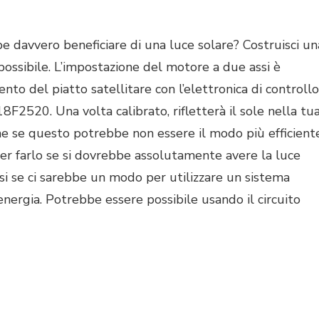
IA
e davvero beneficiare di una luce solare? Costruisci un
MINAZIONE
o possibile. L’impostazione del motore a due assi è
TICA.
nto del piatto satellitare con l’elettronica di controllo
18F2520. Una volta calibrato, rifletterà il sole nella tu
he se questo potrebbe non essere il modo più efficient
per farlo se si dovrebbe assolutamente avere la luce
si se ci sarebbe un modo per utilizzare un sistema
energia. Potrebbe essere possibile usando il circuito