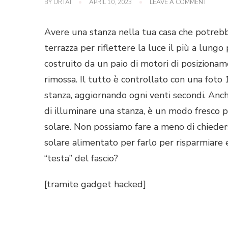
ON
BY
URTAI
APRIL 10, 2023
LEAVE A COMMENT
TRACC
IL
SOLE
Avere una stanza nella tua casa che potrebb
PER
L’ILLU
terrazza per riflettere la luce il più a lung
DOMES
costruito da un paio di motori di posizioname
rimossa. Il tutto è controllato con una foto 
stanza, aggiornando ogni venti secondi. Anc
di illuminare una stanza, è un modo fresco 
solare. Non possiamo fare a meno di chieder
solare alimentato per farlo per risparmiare 
“testa” del fascio?
[tramite gadget hacked]